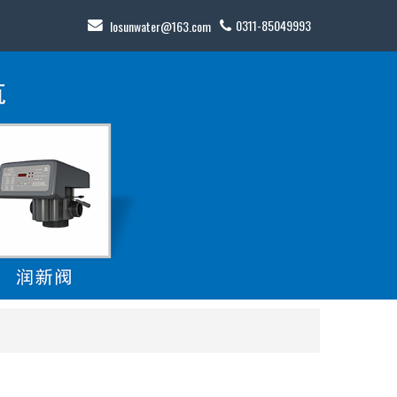
0311-85049993
losunwater@163.com