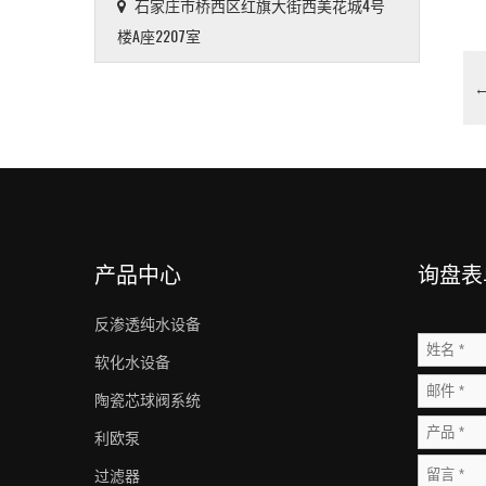
石家庄市桥西区红旗大街西美花城4号
楼A座2207室
产品中心
询盘表
反渗透纯水设备
软化水设备
陶瓷芯球阀系统
利欧泵
过滤器